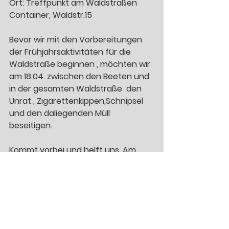
Ort: Treffpunkt am Waldstraßen 
Container, Waldstr.15  
Bevor wir mit den Vorbereitungen 
der Frühjahrsaktivitäten für die 
Waldstraße beginnen , möchten wir 
am 18.04. zwischen den Beeten und 
in der gesamten Waldstraße  den 
Unrat , Zigarettenkippen,Schnipsel  
und den daliegenden Müll  
beseitigen. 
Kommt vorbei und helft uns. Am 
Rande der Putzaktion gibt es 
Informationen zu  ersten  
Planungen zu den 23 neuen 
Bewässerungensmöglichkeiten in 
der Waldstraße,  
Fragen von interessierten 