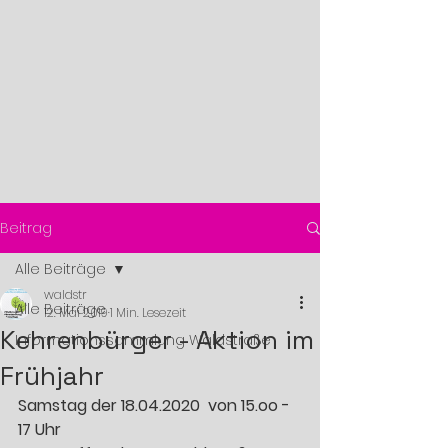
Beitrag
Alle Beiträge
waldstr
Alle Beiträge
12. Mai 2019
1 Min. Lesezeit
Kehrenbürger - Aktion im
Informationssammlung Waldstraße
Frühjahr
Samstag der 18.04.2020  von 15.oo - 
17 Uhr 