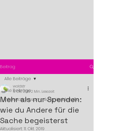
Beitrag
Alle Beiträge
waldstr
Alle Beiträge
6. Okt. 2019
2 Min. Lesezeit
Mehr als nur Spenden:
Informationssammlung Waldstraße
wie du Andere für die
Sache begeisterst
Aktualisiert:
11. Okt. 2019