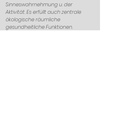
Sinneswahrnehmung u. der 
Aktivität. Es erfüllt auch zentrale 
ökologische räumliche 
gesundheitliche Funktionen. 
Das Wohnumfeld bietet 
Möglichkeiten für 
Naturerfahrungen 
Wichtig  ist den Wechsel der vier 
Jahreszeiten erleben zu können. Das 
erleben wir in unserer Waldstraße 
durch verschiedene 
Laubbäume,blühende Obstbäume, 
Heckengrünpflanzen , den 
Wildrosen, der Liegewiese mit den 
zwei Liegenetzen. 
Das Gestaltungskonzept der 
Waldstraße ist mit einem 