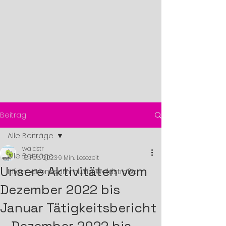
Beitrag
Alle Beiträge
waldstr
Alle Beiträge
15. Feb. 2023
9 Min. Lesezeit
Unsere Aktivitäten vom
Informationssammlung Waldstraße
Dezember 2022 bis
Januar Tätigkeitsbericht