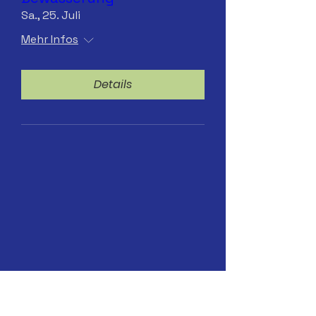
Sa., 25. Juli
Mehr Infos
Details
13.07.2026 Hydranten-
Bewässerung. ab 8 Uhr
Mo., 13. Juli