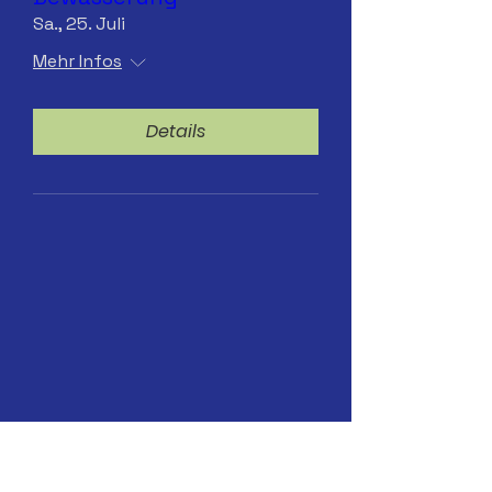
Sa., 25. Juli
Mehr Infos
Details
13.07.2026 Hydranten-
Bewässerung. ab 8 Uhr
Mo., 13. Juli