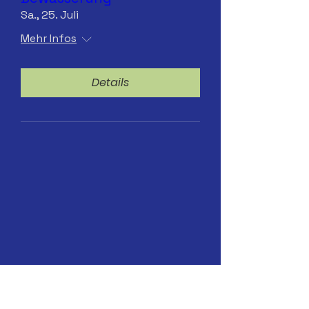
Sa., 25. Juli
Mehr Infos
Details
13.07.2026 Hydranten-
Bewässerung. ab 8 Uhr
Mo., 13. Juli