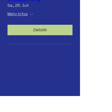
Sa., 25. Juli
Mehr Infos
Details
13.07.2026 Hydranten-
Bewässerung. ab 8 Uhr
Mo., 13. Juli