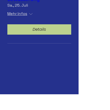
Sa., 25. Juli
Mehr Infos
Details
13.07.2026 Hydranten-
Bewässerung. ab 8 Uhr
Mo., 13. Juli