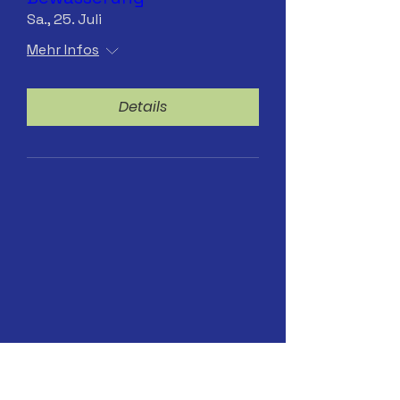
Sa., 25. Juli
Mehr Infos
Details
13.07.2026 Hydranten-
Bewässerung. ab 8 Uhr
Mo., 13. Juli